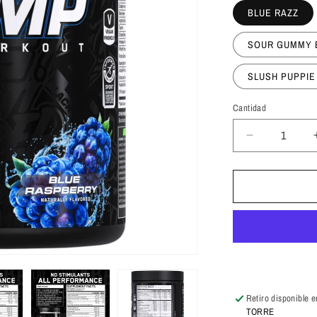
BLUE RAZZ
SOUR GUMMY 
SLUSH PUPPIE
Cantidad
Cantidad
Reducir
cantidad
para
Applied
Nutrition
Abe
Pump
40
Servicios
Retiro disponible 
TORRE