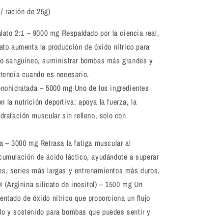
/ ración de 25g)
alato 2:1 – 9000 mg
Respaldado por la ciencia real,
lato aumenta la producción de óxido nítrico para
ujo sanguíneo, suministrar bombas más grandes y
stencia cuando es necesario.
onohidratada – 5000 mg
Uno de los ingredientes
 la nutrición deportiva: apoya la fuerza, la
idratación muscular sin relleno, solo con
na – 3000 mg
Retrasa la fatiga muscular al
acumulación de ácido láctico, ayudándote a superar
es, series más largas y entrenamientos más duros.
® (Arginina silicato de inositol) – 1500 mg
Un
entado de óxido nítrico que proporciona un flujo
do y sostenido para bombas que puedes sentir y