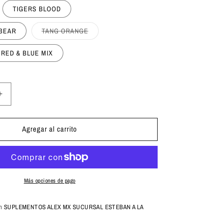
TIGERS BLOOD
Variante
BEAR
TANG ORANGE
agotada
o
no
 RED & BLUE MIX
disponible
Aumentar
cantidad
para
Agregar al carrito
Applied
Nutrition
Abe
Pump
40
Servicios
Más opciones de pago
en
SUPLEMENTOS ALEX MX SUCURSAL ESTEBAN A LA