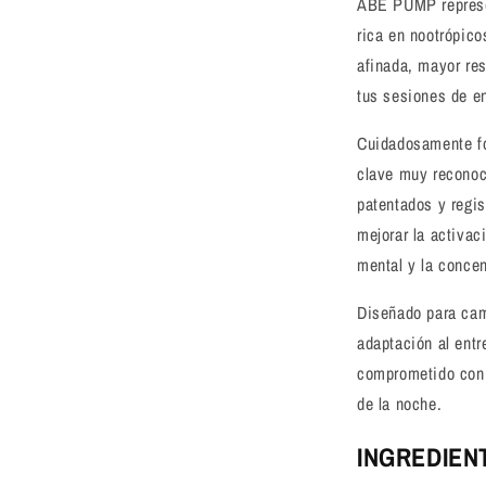
ABE PUMP represen
rica en nootrópico
afinada, mayor re
tus sesiones de e
Cuidadosamente fo
clave muy reconoci
patentados y regis
mejorar la activac
mental y la concen
Diseñado para cam
adaptación al ent
comprometido con 
de la noche.
INGREDIEN