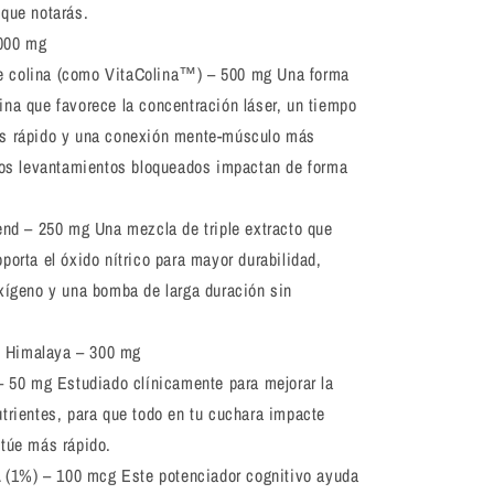
 que notarás.
1000 mg
de colina (como VitaColina™) – 500 mg
Una forma
ina que favorece la concentración láser, un tiempo
s rápido y una conexión mente-músculo más
 los levantamientos bloqueados impactan de forma
end – 250 mg
Una mezcla de triple extracto que
porta el óxido nítrico para mayor durabilidad,
oxígeno y una bomba de larga duración sin
l Himalaya – 300 mg
– 50 mg
Estudiado clínicamente para mejorar la
trientes, para que todo en tu cuchara impacte
ctúe más rápido.
A (1%) – 100 mcg
Este potenciador cognitivo ayuda