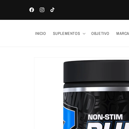
Ir
directamente
al contenido
Facebook
Instagram
TikTok
INICIO
SUPLEMENTOS
OBJETIVO
MARC
Ir
directamente
a la
información
del producto