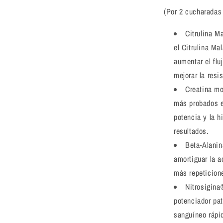
(Por 2 cucharadas 
Citrulina M
el Citrulina Ma
aumentar el fl
mejorar la resi
Creatina m
más probados en
potencia y la h
resultados.
Beta-Alani
amortiguar la 
más repeticion
Nitrosigina
potenciador pat
sanguíneo rápi