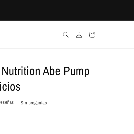
¡REALIZA TU PEDIDO ANTES DE LA 1 PM PARA ENTREGA EN
GUADALAJARA Y RECIBE EL MISMO DIA!
Iniciar
Carrito
sesión
X
 Nutrition Abe Pump
icios
reseñas
Sin preguntas