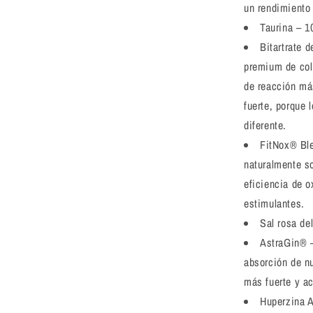
un rendimiento
Taurina – 
Bitartrate 
premium de col
de reacción má
fuerte, porque
diferente.
FitNox® Bl
naturalmente so
eficiencia de 
estimulantes.
Sal rosa de
AstraGin® 
absorción de nu
más fuerte y a
Huperzina 