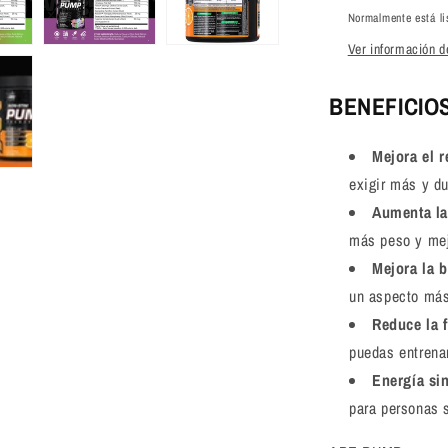
Normalmente está li
Ver información de
BENEFICIO
Mejora el 
exigir más y du
Aumenta la
más peso y mej
Mejora la 
un aspecto más
Reduce la f
puedas entrena
Energía sin
para personas s