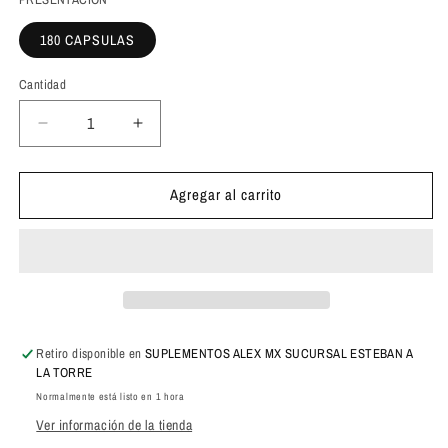
180 CAPSULAS
Cantidad
Cantidad
Reducir
Aumentar
cantidad
cantidad
para
para
Agregar al carrito
B
B
Life
Life
Omega
Omega
3-
3-
6-
6-
9
9
180
180
Capsulas
Capsulas
Retiro disponible en
SUPLEMENTOS ALEX MX SUCURSAL ESTEBAN A
LA TORRE
Normalmente está listo en 1 hora
Ver información de la tienda