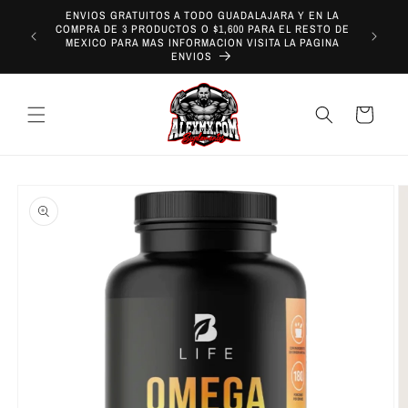
Ir
ENVIOS GRATUITOS A TODO GUADALAJARA Y EN LA
directamente
COMPRA DE 3 PRODUCTOS O $1,600 PARA EL RESTO DE
¡REALIZA
al contenido
MEXICO PARA MAS INFORMACION VISITA LA PAGINA
EN G
ENVIOS
Carrito
Ir
directamente
a la
información
del producto