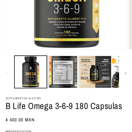
Abrir
Ab
elemento
e
multimedia
m
1
2
en
e
una
u
ventana
v
modal
m
SUPLEMENTOS ALEX MX
B Life Omega 3-6-9 180 Capsulas
Precio
$ 400.00 MXN
habitual
PRESENTACION