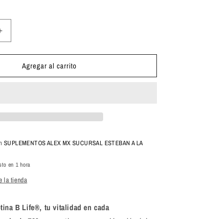
Aumentar
cantidad
para
Agregar al carrito
B
Life
Vitamina
E
&amp;
Biotina
200
Capsulas
en
SUPLEMENTOS ALEX MX SUCURSAL ESTEBAN A LA
sto en 1 hora
 la tienda
tina B Life®, tu vitalidad en cada