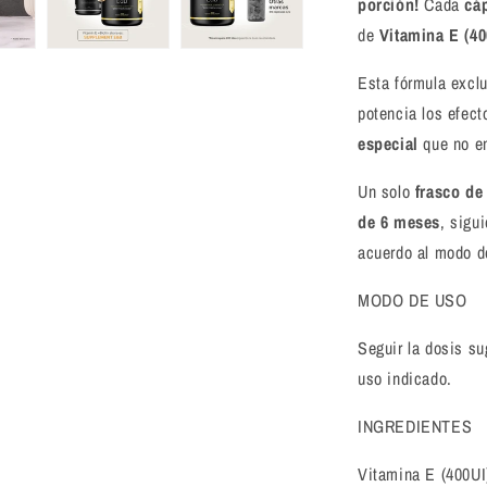
porción!
Cada
cá
de
Vitamina E (40
Esta fórmula excl
potencia los efect
especial
que no e
Un solo
frasco de
de 6 meses
, sigu
acuerdo al modo d
MODO DE USO
Seguir la dosis su
uso indicado.
INGREDIENTES
Vitamina E (400UI