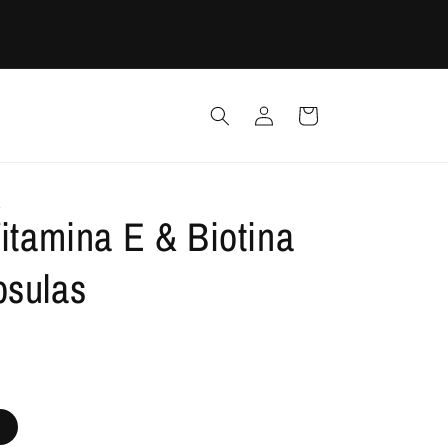
¡REALIZA TU PEDIDO ANTES DE LA 1 PM PARA ENTREGA EN
GUADALAJARA Y RECIBE EL MISMO DIA!
Iniciar
Carrito
sesión
X
Vitamina E & Biotina
psulas