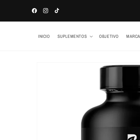
Ir
directamente
al contenido
Facebook
Instagram
TikTok
INICIO
SUPLEMENTOS
OBJETIVO
MARC
Ir
directamente
a la
información
del producto