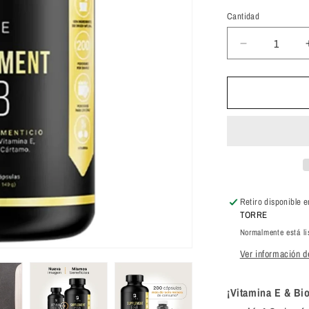
Cantidad
Cantidad
Reducir
cantidad
para
B
Life
Vitamina
E
&amp;
Biotina
200
Capsulas
Retiro disponible 
TORRE
Normalmente está li
Ver información de
¡Vitamina E & Bio