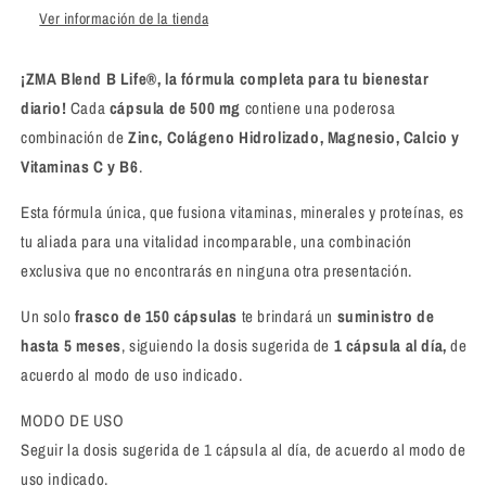
Ver información de la tienda
y
y
C
C
150
150
¡ZMA Blend B Life®, la fórmula completa para tu bienestar
Capsulas
Capsulas
diario!
Cada
cápsula de 500 mg
contiene una poderosa
combinación de
Zinc, Colágeno Hidrolizado, Magnesio, Calcio y
Vitaminas C y B6
.
Esta fórmula única, que fusiona vitaminas, minerales y proteínas, es
tu aliada para una vitalidad incomparable, una combinación
exclusiva que no encontrarás en ninguna otra presentación.
Un solo
frasco de 150 cápsulas
te brindará un
suministro de
hasta 5 meses
, siguiendo la dosis sugerida de
1 cápsula al día,
de
acuerdo al modo de uso indicado.
MODO DE USO
Seguir la dosis sugerida de 1 cápsula al día, de acuerdo al modo de
uso indicado.