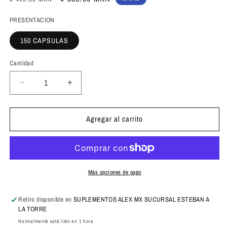
habitual
de
PRESENTACION
oferta
150 CAPSULAS
Cantidad
Cantidad
Reducir
Aumentar
cantidad
cantidad
para
para
Agregar al carrito
B
B
Life
Life
ZMA
ZMA
Blend
Blend
|
|
Mezcla
Mezcla
Más opciones de pago
de
de
Zinc
Zinc
Retiro disponible en
SUPLEMENTOS ALEX MX SUCURSAL ESTEBAN A
+
+
LA TORRE
Vitamina
Vitamina
Normalmente está listo en 1 hora
B6
B6