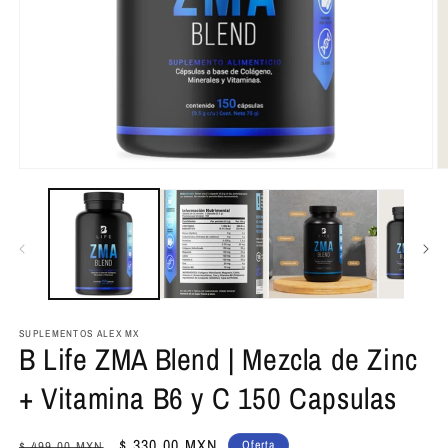
Abrir
Ab
elemento
e
multimedia
m
1
2
en
e
una
u
ventana
v
modal
m
SUPLEMENTOS ALEX MX
B Life ZMA Blend | Mezcla de Zinc
+ Vitamina B6 y C 150 Capsulas
Precio
Precio
$ 330.00 MXN
Oferta
$ 499.00 MXN