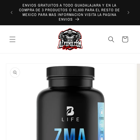
Ir
ENVIOS GRATUITOS A TODO GUADALAJARA Y EN LA
directamente
COMPRA DE 3 PRODUCTOS O $1,600 PARA EL RESTO DE
¡REALIZA
al contenido
MEXICO PARA MAS INFORMACION VISITA LA PAGINA
EN G
ENVIOS
Carrito
Ir
directamente
a la
información
del producto