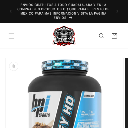
Ir
ENVIOS GRATUITOS A TODO GUADALAJARA Y EN LA
directamente
COMPRA DE 3 PRODUCTOS O $1,600 PARA EL RESTO DE
¡REALIZA
al contenido
MEXICO PARA MAS INFORMACION VISITA LA PAGINA
EN G
ENVIOS
Carrito
Ir
directamente
a la
información
del producto