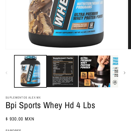
Abrir
Ab
elemento
e
multimedia
m
1
2
en
e
una
u
ventana
v
modal
m
SUPLEMENTOS ALEX MX
Bpi Sports Whey Hd 4 Lbs
Precio
$ 930.00 MXN
habitual
SABORES