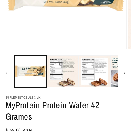
Abrir
Ab
elemento
e
multimedia
m
1
2
en
e
una
u
ventana
v
modal
m
SUPLEMENTOS ALEX MX
MyProtein Protein Wafer 42
Gramos
Precio
$ 55.00 MXN