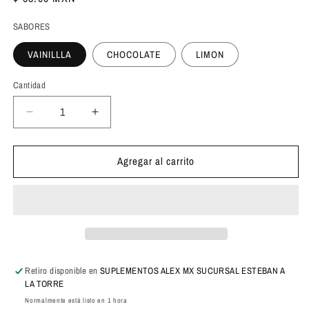
habitual
SABORES
VAINILLLA
CHOCOLATE
LIMON
Cantidad
Cantidad
Reducir
Aumentar
cantidad
cantidad
para
para
Agregar al carrito
MyProtein
MyProtein
Protein
Protein
Wafer
Wafer
42
42
Gramos
Gramos
Retiro disponible en
SUPLEMENTOS ALEX MX SUCURSAL ESTEBAN A
LA TORRE
Normalmente está listo en 1 hora