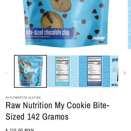
Abrir
Ab
elemento
e
multimedia
m
1
2
en
e
una
u
ventana
v
modal
m
SUPLEMENTOS ALEX MX
Raw Nutrition My Cookie Bite-
Sized 142 Gramos
Precio
$ 110.00 MXN