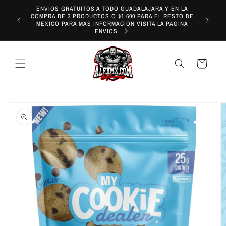
Ir
ENVIOS GRATUITOS A TODO GUADALAJARA Y EN LA
directamente
COMPRA DE 3 PRODUCTOS O $1,600 PARA EL RESTO DE
¡REALIZA
al contenido
MEXICO PARA MAS INFORMACION VISITA LA PAGINA
EN G
ENVIOS
Carrito
Ir
directamente
a la
información
del producto