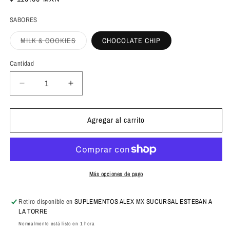
habitual
SABORES
Variante
MILK & COOKIES
CHOCOLATE CHIP
agotada
o
no
Cantidad
Cantidad
disponible
Reducir
Aumentar
cantidad
cantidad
para
para
Agregar al carrito
Raw
Raw
Nutrition
Nutrition
My
My
Cookie
Cookie
Bite-
Bite-
Sized
Sized
Más opciones de pago
142
142
Gramos
Gramos
Retiro disponible en
SUPLEMENTOS ALEX MX SUCURSAL ESTEBAN A
LA TORRE
Normalmente está listo en 1 hora